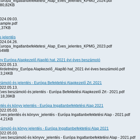
uropa_Ingatlanbefektetesi_Alap_Eves_jelentes_KPMG_2024.pdf
80,82KB
024.09.03.
ample.pdf
,37KB
 jelentés
024.04.26.
uropa_Ingatlanbefektetesi_Alap_Eves_jelentes_KPMG_2023.pdf
54MB
y Európa Alapkezelő Alapító hat. 2021 évi éves beszámoló
022.05.13.
irdetmény_Európa Alapkezelő_Alapító hat_2021 évi éves beszámoló.pdf
3,24KB
ámoló és jelentés - Európa Befektetési Alapkezelő Zrt. 2021
022.05.13.
ves beszámoló és jelentés - Európa Befektetési Alapkezelő Zrt - 2021.pdf
18,39KB
ntés és könyv jelentés - Európa Ingatlanbefektetési Alap 2021
022.05.03.
ves jelentés és könyvv_jelentés - Európa Ingatlanbefektetési Alap - 2021.pdf
4,21KB
ámoló és könyv jelentés - Európa Ingatlanbefektetési Alap 2021
022.05.03.
ves beszámoló és könyvv_jelentés - Európa Ingatlanbefektetési Alap - 2021.pdf