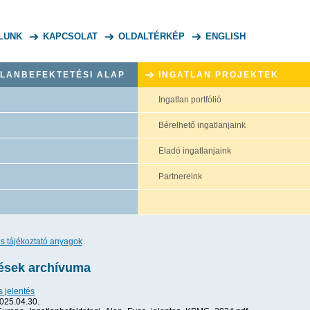
LUNK
KAPCSOLAT
OLDALTÉRKÉP
ENGLISH
TLANBEFEKTETÉSI ALAP
INGATLAN PROJEKTEK
Ingatlan portfólió
Bérelhető ingatlanjaink
Eladó ingatlanjaink
Partnereink
os tájékoztató anyagok
tések archívuma
 jelentés
025.04.30.