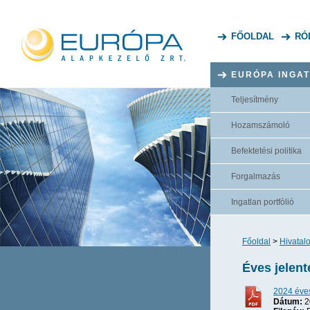
FŐOLDAL
RÓ
EURÓPA INGA
Teljesítmény
Hozamszámoló
Befektetési politika
Forgalmazás
Ingatlan portfólió
Főoldal
>
Hivatal
Éves jelen
2024 éves
Dátum:
2