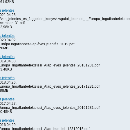
61,92KB
 jelentés
021.04.28.
ves_jelentes_es_fuggetlen_konyvvizsgaloi_jelentes_-_Europa_Ingatlanbefektete
cember_31.pdf
2,98KB
 jelentés
020.04.02.
urópa Ingatlanbef Alap éves jelentés_2019.pdf
76MB
 jelentés
019.04.30.
uropa_Ingatlanbefektetesi_Alap_eves_jelentes_20181231.pdf
3,48KB
 jelentés
018.04.26.
uropa_Ingatlanbefektetesi_Alap_eves_jelentes_20171231.pdf
39MB
 jelentés
017.04.27.
uropa_Ingatlanbefektetesi_Alap_eves_jelentes_20161231.pdf
0,45KB
 jelentés
016.04.29.
uropa_Ingatlanbefektetesi_Alap_hun_jel_12312015.pdf