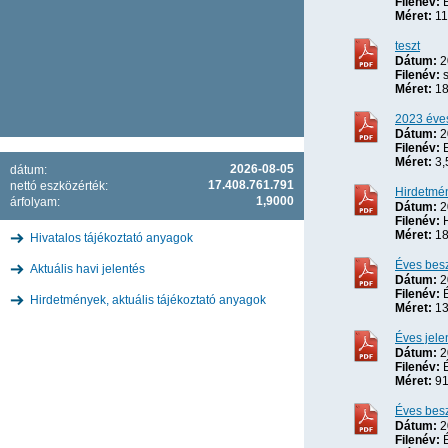
Filenév:
E
Méret:
11
teszt
Dátum:
2
Filenév:
s
Méret:
18
2023 éves
Dátum:
2
Filenév:
E
Méret:
3,
2026-08-05
dátum:
17.408.761.791
nettó eszközérték:
Hirdetmén
1,9000
árfolyam:
Dátum:
2
Filenév:
H
Méret:
18
Hivatalos tájékoztató anyagok
Éves besz
Aktuális havi jelentés
Dátum:
2
Filenév:
É
Hirdetmények, aktuális tájékoztató anyagok
Méret:
13
Éves jele
Dátum:
2
Filenév:
É
Méret:
91
Éves besz
Dátum:
2
Filenév:
É