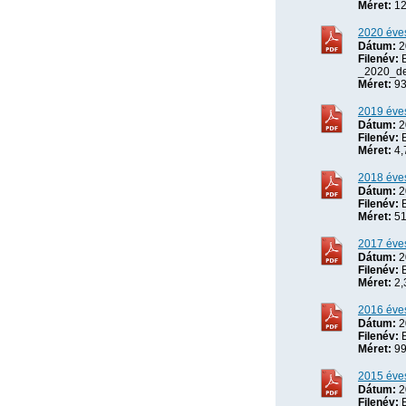
Méret:
12
2020 éves
Dátum:
2
Filenév:
E
_2020_de
Méret:
93
2019 éves
Dátum:
2
Filenév:
E
Méret:
4,
2018 éves
Dátum:
2
Filenév:
E
Méret:
51
2017 éves
Dátum:
2
Filenév:
E
Méret:
2,
2016 éves
Dátum:
2
Filenév:
E
Méret:
99
2015 éves
Dátum:
2
Filenév:
E