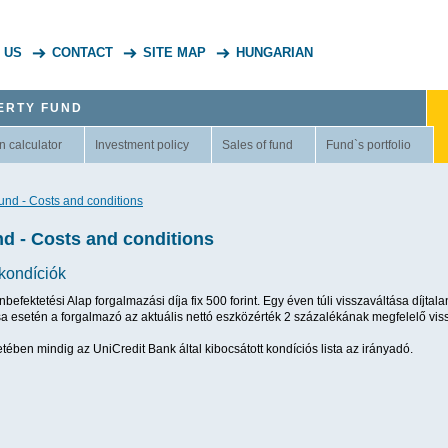
 US
CONTACT
SITE MAP
HUNGARIAN
ERTY FUND
n calculator
Investment policy
Sales of fund
Fund`s portfolio
fund - Costs and conditions
nd - Costs and conditions
kondíciók
befektetési Alap forgalmazási díja fix 500 forint. Egy éven túli visszaváltása díjtal
ása esetén a forgalmazó az aktuális nettó eszközérték 2 százalékának megfelelő vis
etében mindig az UniCredit Bank által kibocsátott kondíciós lista az irányadó.