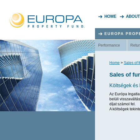
HOME
ABOUT
EUROPA PROP
Performance
Retur
Home
>
Sales of 
Sales of fu
Költségek és 
Az Európa Ingatlan
belüli visszavált
díjat számol fel.
A költségek tekint