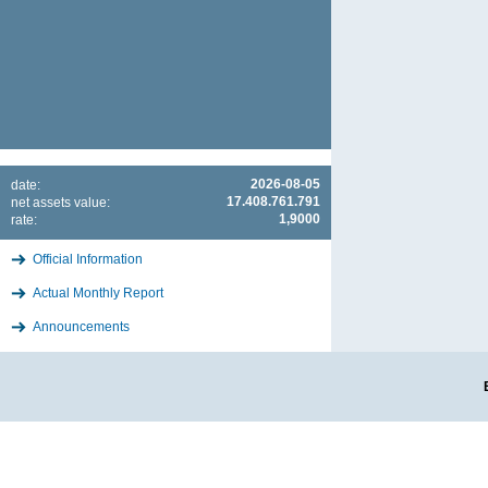
2026-08-05
date:
17.408.761.791
net assets value:
1,9000
rate:
Official Information
Actual Monthly Report
Announcements